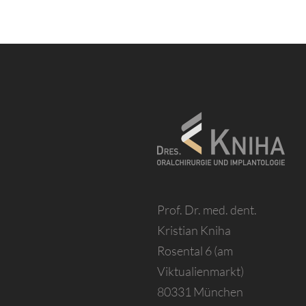
Prof. Dr. med. dent.
Kristian Kniha
Rosental 6 (am
Viktualienmarkt)
80331 München