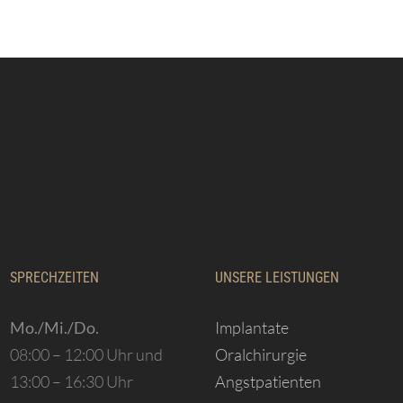
SPRECHZEITEN
UNSERE LEISTUNGEN
Mo./Mi./Do.
Implantate
08:00 – 12:00 Uhr und
Oralchirurgie
13:00 – 16:30 Uhr
Angstpatienten